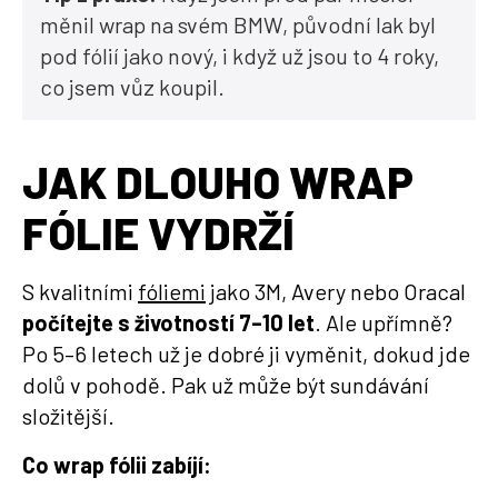
měnil wrap na svém BMW, původní lak byl
pod fólií jako nový, i když už jsou to 4 roky,
co jsem vůz koupil.
JAK DLOUHO WRAP
FÓLIE VYDRŽÍ
S kvalitními
fóliemi
jako 3M, Avery nebo Oracal
počítejte s životností 7–10 let
. Ale upřímně?
Po 5–6 letech už je dobré ji vyměnit, dokud jde
dolů v pohodě. Pak už může být sundávání
složitější.
Co wrap fólii zabíjí: