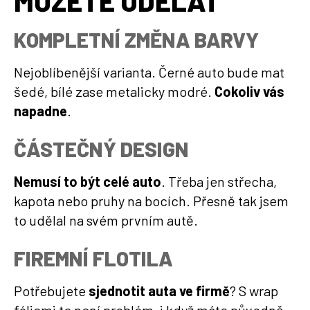
MŮŽETE UDĚLAT
KOMPLETNÍ ZMĚNA BARVY
Nejoblíbenější varianta. Černé auto bude mat
šedé, bílé zase metalicky modré.
Cokoliv vás
napadne
.
ČÁSTEČNÝ DESIGN
Nemusí to být celé auto
. Třeba jen střecha,
kapota nebo pruhy na bocích. Přesně tak jsem
to udělal na svém prvním autě.
FIREMNÍ FLOTILA
Potřebujete
sjednotit auta ve firmě
? S wrap