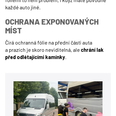
fóliemi to není problém, i když máte původně
každé auto jiné.
OCHRANA EXPONOVANÝCH
MÍST
Čirá ochranná fólie na přední části auta
a prazích je skoro neviditelná, ale
chrání lak
před odlétajícími kamínky
.