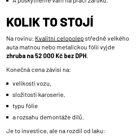
A poskytneme vám na práci záruku.
KOLIK TO STOJÍ
Na rovinu:
Kvalitní celopolep
středně velkého
auta matnou nebo metalickou fólií vyjde
zhruba na 52 000 Kč bez DPH
.
Konečná cena závisí na:
velikosti vozu,
složitosti karoserie,
typu fólie
a rozsahu demontáže dílů.
Je to investice, ale na rozdíl od laku: