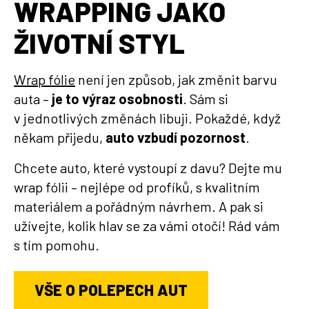
WRAPPING JAKO
ŽIVOTNÍ STYL
Wrap fólie
není jen způsob, jak změnit barvu
auta –
je to výraz osobnosti
. Sám si
v jednotlivých změnách libuji. Pokaždé, když
někam přijedu,
auto vzbudí pozornost
.
Chcete auto, které vystoupí z davu? Dejte mu
wrap fólii – nejlépe od profíků, s kvalitním
materiálem a pořádným návrhem. A pak si
užívejte, kolik hlav se za vámi otočí! Rád vám
s tím pomohu.
VŠE O POLEPECH AUT