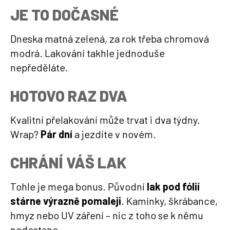
JE TO DOČASNÉ
Dneska matná zelená, za rok třeba chromová
modrá. Lakování takhle jednoduše
nepředěláte.
HOTOVO RAZ DVA
Kvalitní přelakování může trvat i dva týdny.
Wrap?
Pár dní
a jezdíte v novém.
CHRÁNÍ VÁŠ LAK
Tohle je mega bonus. Původní
lak pod fólií
stárne výrazně pomaleji
. Kamínky, škrábance,
hmyz nebo UV záření – nic z toho se k němu
nedostane.