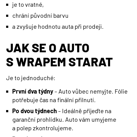
je to vratné,
chrání původní barvu
a zvyšuje hodnotu auta při prodeji.
JAK SE O AUTO
S WRAPEM STARAT
Je to jednoduché:
První dva týdny
– Auto vůbec nemyjte. Fólie
potřebuje čas na finální přilnutí.
Po dvou týdnech
– Ideálně přijeďte na
garanční prohlídku. Auto vám umyjeme
a polep zkontrolujeme.