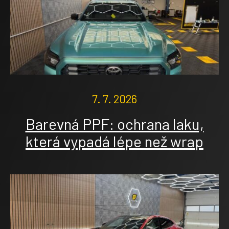
7. 7. 2026
Barevná PPF: ochrana laku,
která vypadá lépe než wrap