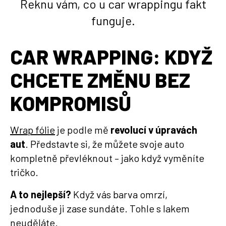
Řeknu vám, co u car wrappingu fakt
funguje.
CAR WRAPPING: KDYŽ
CHCETE ZMĚNU BEZ
KOMPROMISŮ
Wrap fólie
je podle mě
revolucí v úpravách
aut
. Představte si, že můžete svoje auto
kompletně převléknout – jako když vyměníte
tričko.
A to nejlepší?
Když vás barva omrzí,
jednoduše ji zase sundáte. Tohle s lakem
neuděláte.