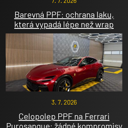
7. 7. 2026
Barevná PPF: ochrana laku,
která vypadá lépe než wrap
3. 7. 2026
Celopolep PPF na Ferrari
Purosangue: žádné kompromisy