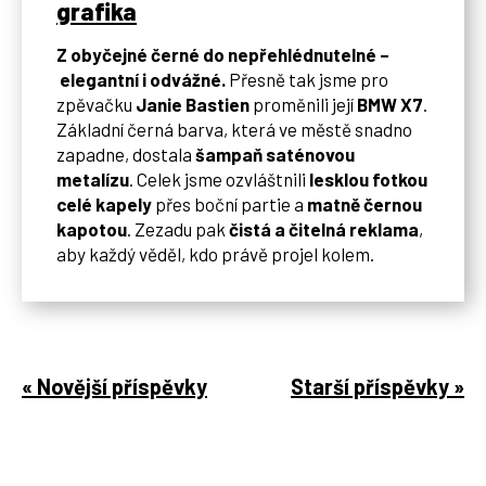
grafika
Z obyčejné černé do nepřehlédnutelné –
elegantní i odvážné.
Přesně tak jsme pro
zpěvačku
Janie Bastien
proměnili její
BMW X7
.
Základní černá barva, která ve městě snadno
zapadne, dostala
šampaň saténovou
metalízu
. Celek jsme ozvláštnili
lesklou fotkou
celé kapely
přes boční partie a
matně černou
kapotou
. Zezadu pak
čistá a čitelná reklama
,
aby každý věděl, kdo právě projel kolem.
« Novější příspěvky
Starší příspěvky »