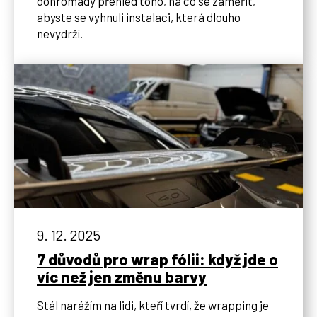
dohromady přehled toho, na co se zaměřit,
abyste se vyhnuli instalaci, která dlouho
nevydrží.
9. 12. 2025
7 důvodů pro wrap fólii: když jde o
víc než jen změnu barvy
Stál narážím na lidi, kteří tvrdí, že wrapping je