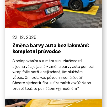
22. 12. 2025
Změna barvy auta bez lakování:
kompletní průvodce
S polepováním aut mám tunu zkušeností
a jedna věc je jasná – změna barvy auta pomocí
wrap fólie patří k nejžádanějším službám
vůbec. Omrzela vás původní nudná šedá?
Chcete sjednotit flotilu firemních vozů? Nebo
prostě toužíte po něčem výjimečném?