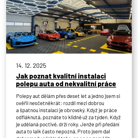
14. 12. 2025
Jak poznat kvalitní instalaci
polepu auta od nekvalitní práce
Polepy aut dělám přes deset let a jedno jsem si
ověřil nesčetněkrát: rozdíl mezi dobrou
a špatnou instalací je obrovský. Když je práce
odfláknutá, poznáte to klidně už za týden. Když
je udělaná poctivě, drží roky. Jenže při předání
auta to laik často nepozná. Proto jsem dal