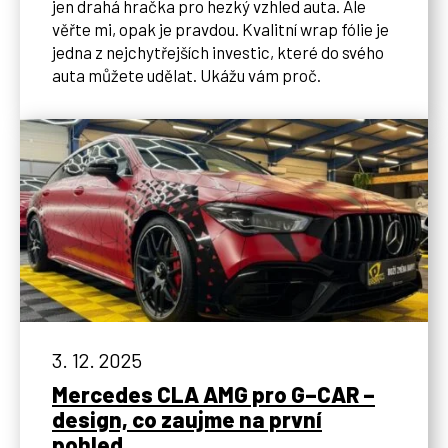
jen drahá hračka pro hezký vzhled auta. Ale
věřte mi, opak je pravdou. Kvalitní wrap fólie je
jedna z nejchytřejších investic, které do svého
auta můžete udělat. Ukážu vám proč.
3. 12. 2025
Mercedes CLA AMG pro G–CAR –
design, co zaujme na první
pohled