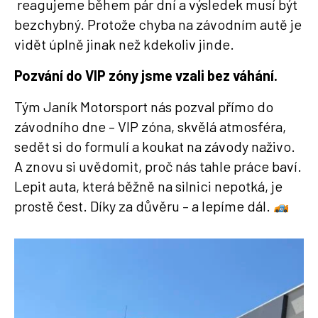
reagujeme během pár dní a výsledek musí být
bezchybný. Protože chyba na závodním autě je
vidět úplně jinak než kdekoliv jinde.
Pozvání do VIP zóny jsme vzali bez váhání.
Tým Janík Motorsport nás pozval přímo do
závodního dne – VIP zóna, skvělá atmosféra,
sedět si do formulí a koukat na závody naživo.
A znovu si uvědomit, proč nás tahle práce baví.
Lepit auta, která běžně na silnici nepotká, je
prostě čest. Díky za důvěru – a lepíme dál.