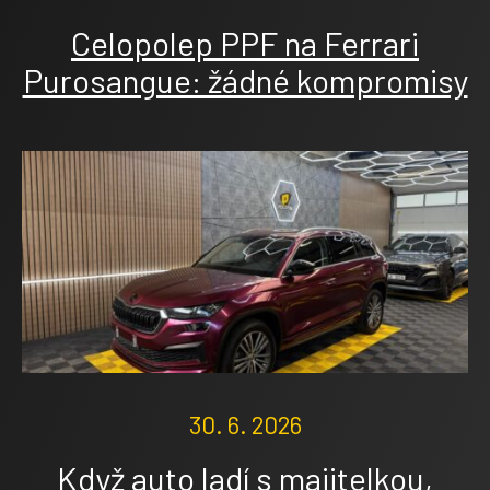
Celopolep PPF na Ferrari
Purosangue: žádné kompromisy
30. 6. 2026
Když auto ladí s majitelkou,