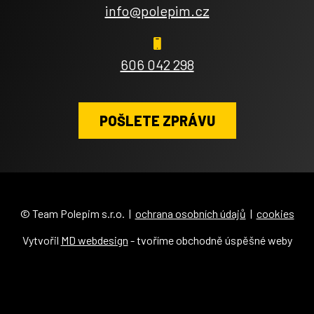
info@polepim.cz
606 042 298
POŠLETE ZPRÁVU
© Team Polepim s.r.o. |
ochrana osobních údajů
|
cookies
Vytvořil
MD webdesign
- tvoříme obchodně úspěšné weby