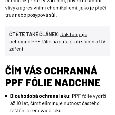
chrání lak před UV zářením, povětrnostními
vlivy a agresivními chemikáliemi, jako je ptačí
trus nebo posypová sůl.
ČTĚTE TAKÉ ČLÁNEK
:
Jak funguje
ochranná PPF fólie na auta proti slunci a UV
záření
ČÍM VÁS OCHRANNÁ
PPF FÓLIE NADCHNE
Dlouhodobá ochrana laku:
PPF fólie vydrží
až 10 let, čímž eliminuje nutnost častého
leštění a renovace laku.