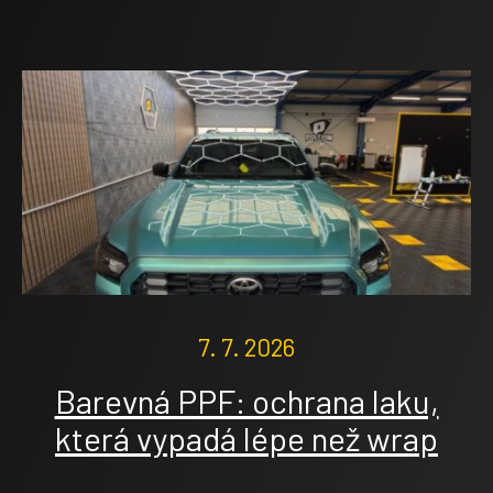
7. 7. 2026
Barevná PPF: ochrana laku,
která vypadá lépe než wrap