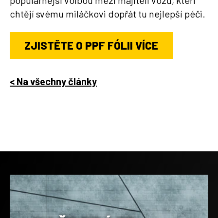
populárnější volbou mezi majiteli vozů, kteří
chtějí svému miláčkovi dopřát tu nejlepší péči.
ZJISTĚTE O PPF FÓLII VÍCE
< Na všechny články