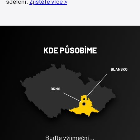
sdělení.
Zjistěte více >
KDE PŮSOBÍME
Buďte výjimeční...