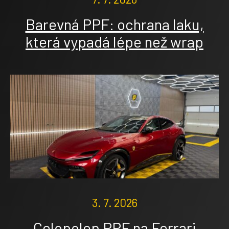
Barevná PPF: ochrana laku,
která vypadá lépe než wrap
3. 7. 2026
Celopolep PPF na Ferrari