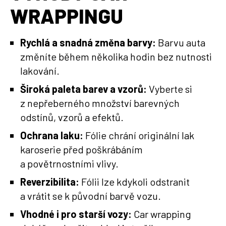
WRAPPINGU
Rychlá a snadná změna barvy:
Barvu auta
změníte během několika hodin bez nutnosti
lakování.
Široká paleta barev a vzorů:
Vyberte si
z nepřeberného množství barevných
odstínů, vzorů a efektů.
Ochrana laku:
Fólie chrání originální lak
karoserie před poškrábáním
a povětrnostními vlivy.
Reverzibilita:
Fólii lze kdykoli odstranit
a vrátit se k původní barvě vozu.
Vhodné i pro starší vozy:
Car wrapping