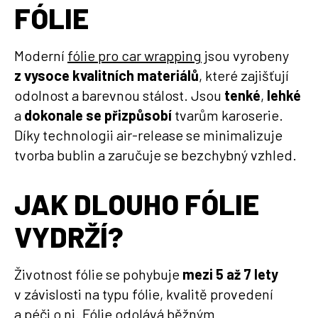
FÓLIE
Moderní
fólie pro car wrapping
jsou vyrobeny
z vysoce kvalitních materiálů
, které zajišťují
odolnost a barevnou stálost. Jsou
tenké
,
lehké
a
dokonale se přizpůsobí
tvarům karoserie.
Díky technologii air-release se minimalizuje
tvorba bublin a zaručuje se bezchybný vzhled.
JAK DLOUHO FÓLIE
VYDRŽÍ?
Životnost fólie se pohybuje
mezi 5 až 7 lety
v závislosti na typu fólie, kvalitě provedení
a péči o ni. Fólie odolává běžným